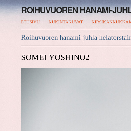
ROIHUVUOREN HANAMI-JUH
ETUSIVU
KUKINTAKUVAT
KIRSIKANKUKKAK
Roihuvuoren hanami-juhla helatorstai
SOMEI YOSHINO2