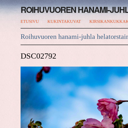
ROIHUVUOREN HANAMI-JUH
ETUSIVU
KUKINTAKUVAT
KIRSIKANKUKKAK
Roihuvuoren hanami-juhla helatorstai
DSC02792