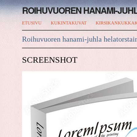
ROIHUVUOREN HANAMI-JUH
ETUSIVU
KUKINTAKUVAT
KIRSIKANKUKKAK
Roihuvuoren hanami-juhla helatorstai
SCREENSHOT