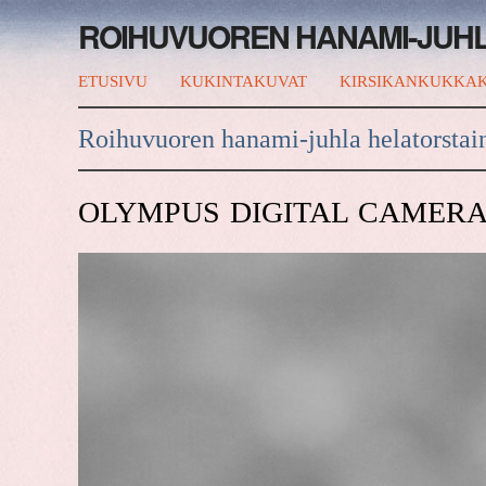
ROIHUVUOREN HANAMI-JUH
ETUSIVU
KUKINTAKUVAT
KIRSIKANKUKKAK
Roihuvuoren hanami-juhla helatorstai
OLYMPUS DIGITAL CAMER