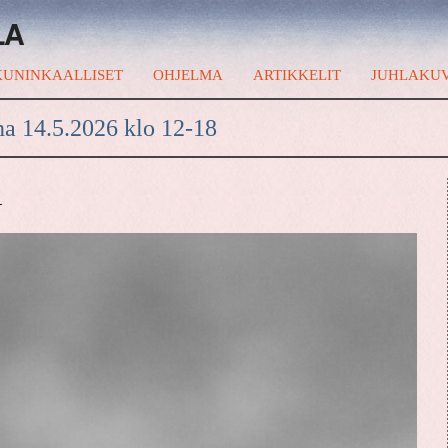
LA
UNINKAALLISET
OHJELMA
ARTIKKELIT
JUHLAKU
na 14.5.2026 klo 12-18
A