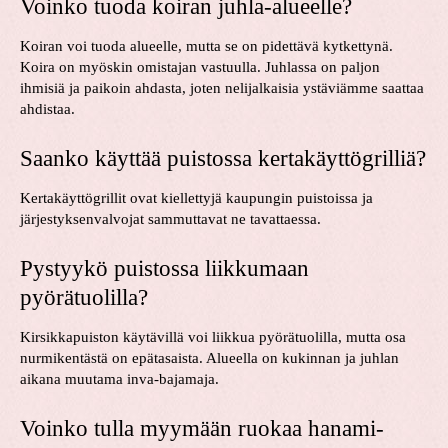
Voinko tuoda koiran juhla-alueelle?
Koiran voi tuoda alueelle, mutta se on pidettävä kytkettynä.
Koira on myöskin omistajan vastuulla. Juhlassa on paljon
ihmisiä ja paikoin ahdasta, joten nelijalkaisia ystäviämme saattaa
ahdistaa.
Saanko käyttää puistossa kertakäyttögrilliä?
Kertakäyttögrillit ovat kiellettyjä kaupungin puistoissa ja
järjestyksenvalvojat sammuttavat ne tavattaessa.
Pystyykö puistossa liikkumaan
pyörätuolilla?
Kirsikkapuiston käytävillä voi liikkua pyörätuolilla, mutta osa
nurmikentästä on epätasaista. Alueella on kukinnan ja juhlan
aikana muutama inva-bajamaja.
Voinko tulla myymään ruokaa hanami-