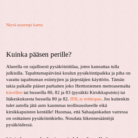
Näytä suurempi kartta
Kuinka pääsen perille?
Alueella on rajallisesti pysäköintitilaa, joten kannattaa tulla
julkisilla. Tapahtumapäivänä koulun pysäköintipaikka ja piha on
varattu tapahtuman esiintyjien ja järjestäjien käyttöön. Tämän
takia paikalle pääset parhaiten joko Herttoniemen metroasemalta
kävellen
tai busseilla 80, 82 ja 83 (pysäkki Kirsikkapuisto) tai
Itäkeskuksesta bussella 80 ja 82.
HSL:n reittiopas
. Jos kuitenkin
tulet autolla jätä auto kaummas teollisuuslueelle eikä
kirsikkapuiston kentälle! Huomaa, että Sahaajankadun varressa
on osittainen pysäköintikielto. Noudata liikennesääntöjä
pysäköidessä.