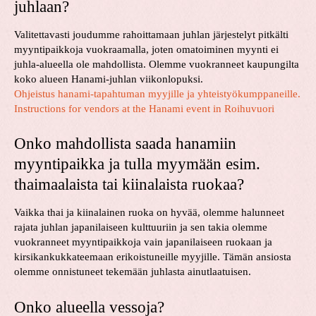
juhlaan?
Valitettavasti joudumme rahoittamaan juhlan järjestelyt pitkälti
myyntipaikkoja vuokraamalla, joten omatoiminen myynti ei
juhla-alueella ole mahdollista. Olemme vuokranneet kaupungilta
koko alueen Hanami-juhlan viikonlopuksi.
Ohjeistus hanami-tapahtuman myyjille ja yhteistyökumppaneille.
Instructions for vendors at the Hanami event in Roihuvuori
Onko mahdollista saada hanamiin
myyntipaikka ja tulla myymään esim.
thaimaalaista tai kiinalaista ruokaa?
Vaikka thai ja kiinalainen ruoka on hyvää, olemme halunneet
rajata juhlan japanilaiseen kulttuuriin ja sen takia olemme
vuokranneet myyntipaikkoja vain japanilaiseen ruokaan ja
kirsikankukkateemaan erikoistuneille myyjille. Tämän ansiosta
olemme onnistuneet tekemään juhlasta ainutlaatuisen.
Onko alueella vessoja?