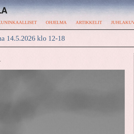
LA
UNINKAALLISET
OHJELMA
ARTIKKELIT
JUHLAKU
na 14.5.2026 klo 12-18
A