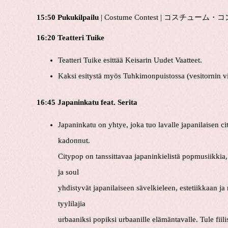
15:50 Pukukilpailu
| Costume Contest | コスチューム
16:20 Teatteri Tuike
Teatteri Tuike esittää Keisarin Uudet Vaatteet.
Kaksi esitystä myös Tuhkimonpuistossa (vesitornin vi
16:45 Japaninkatu feat. Serita
Japaninkatu on yhtye, joka tuo lavalle japanilaisen c
kadonnut.
Citypop on tanssittavaa japaninkielistä popmusiikkia
ja soul
yhdistyvät japanilaiseen sävelkieleen, estetiikkaan 
tyylilajia
urbaaniksi popiksi urbaanille elämäntavalle. Tule fi