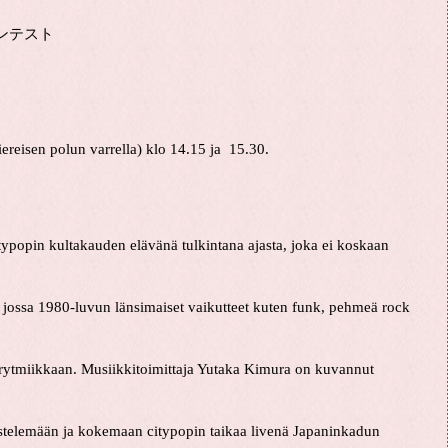
・コンテスト
ereisen polun varrella) klo 14.15 ja 15.30.
itypopin kultakauden elävänä tulkintana ajasta, joka ei koskaan
, jossa 1980-luvun länsimaiset vaikutteet kuten funk, pehmeä rock
ja rytmiikkaan. Musiikkitoimittaja Yutaka Kimura on kuvannut
ilistelemään ja kokemaan citypopin taikaa livenä Japaninkadun