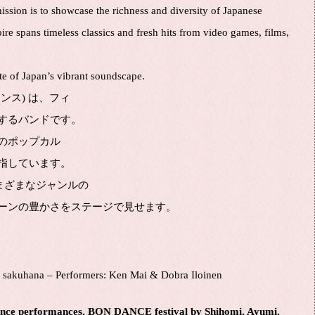
mission is to showcase the richness and diversity of Japanese
re spans timeless classics and fresh hits from video games, films,
te of Japan’s vibrant soundscape.
ンス) は、フィ
するバンドです。
のポップカル
指しています。
まざまなジャンルの
ーンの豊かさをステージで見せます。
sakuhana – Performers: Ken Mai & Dobra Iloinen
dance performances, BON DANCE festival by Shihomi, Ayumi,