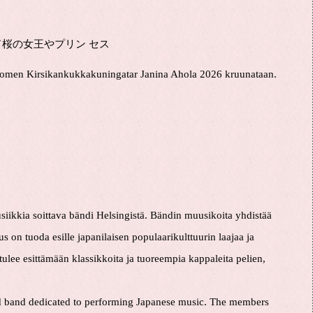
 フィンランド桜の女王やプリン セス
uomen Kirsikankukkakuningatar Janina Ahola 2026 kruunataan.
siikkia soittava bändi Helsingistä. Bändin muusikoita yhdistää
us on tuoda esille japanilaisen populaarikulttuurin laajaa ja
ulee esittämään klassikkoita ja tuoreempia kappaleita pelien,
d band dedicated to performing Japanese music. The members