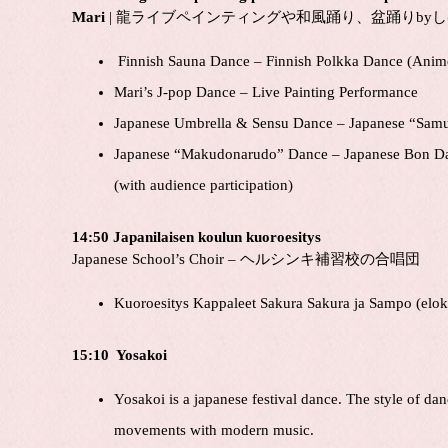
Mari
| 龍ライブペインティングや和風踊り、盆踊りby
Finnish Sauna Dance – Finnish Polkka Dance (Anime
Mari’s J-pop Dance – Live Painting Performance
Japanese Umbrella & Sensu Dance – Japanese “Samu
Japanese “Makudonarudo” Dance – Japanese Bon Da
(with audience participation)
14:50 Japanilaisen koulun kuoroesitys
Japanese School’s Choir – ヘルシンキ補習校の合唱団
Kuoroesitys Kappaleet Sakura Sakura ja Sampo (elok
15:10 Yosakoi
Yosakoi is a japanese festival dance. The style of da
movements with modern music.