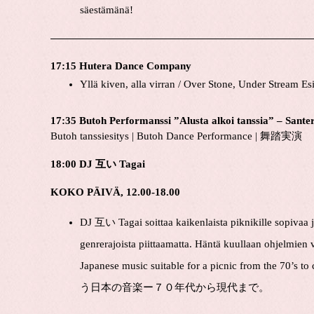
säestämänä!
17:15 Hutera Dance Company
Yllä kiven, alla virran / Over Stone, Under Stream Es
17:35 Butoh Performanssi ”Alusta alkoi tanssia” – Sante
Butoh tanssiesitys | Butoh Dance Performance | 舞踏実演
18:00 DJ 互い Tagai
KOKO PÄIVÄ, 12.00-18.00
DJ 互い Tagai soittaa kaikenlaista piknikille sopivaa 
genrerajoista piittaamatta. Häntä kuullaan ohjelmien v
Japanese music suitable for a picnic from the 70’
う日本の音楽ー７０年代から現代まで。