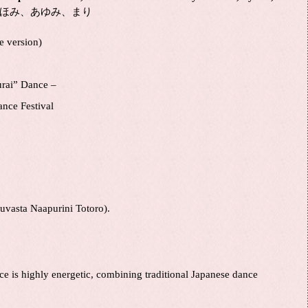
しほみ、あゆみ、
まり
 version)
rai” Dance –
nce Festival
uvasta Naapurini Totoro).
nce is highly energetic, combining traditional Japanese dance