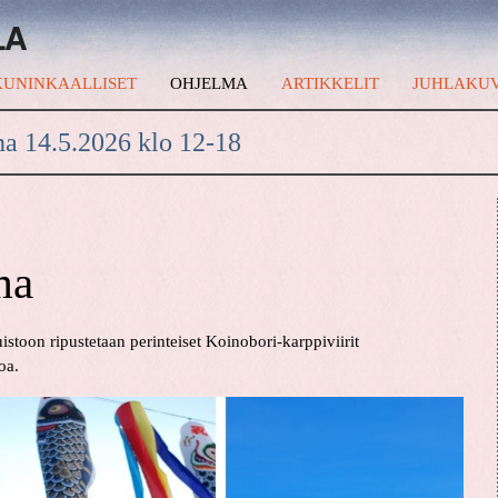
LA
UNINKAALLISET
OHJELMA
ARTIKKELIT
JUHLAKU
na 14.5.2026 klo 12-18
ma
stoon ripustetaan perinteiset Koinobori-karppiviirit
oa.