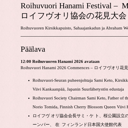
Roihuvuori Hanami Festival – M
ロイフヴオリ協会の花見大会
Roihuvuoren Kirsikkapuisto, Sahaajankadun ja Abraham Wet
Päälava
12:00
Roihuvuoren Hanami 2026 avataan
Roihuvuori Hanami 2026 Commences – ロイフ
Roihuvuori-Seuran puheenjohtaja Sami Keto, Kirsik
Viivi Kankaanpää, Japanin Suurlähetystön edustaja
Roihuvuori Society Chairman Sami Keto, Father of t
Norio Tomida, Finnish Cherry Blossom Queen Viivi K
ロイフヴ オリ協会会長サミ・ケ ト、桜公園設立
ーンパー、 在 フィンランド日本国大使館代表