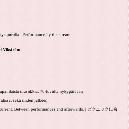
itys purolla | Performance by the stream
ri Vikström
japanilaista musiikkia, 70-luvulta nykypäivään
älissä, sekä niiden jälkeen.
s to current. Between performances and afterwards. | ピクニックに合