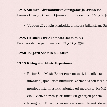
12:15 Suomen Kirsikankukkakuningatar ja -Prinsessa
Finnish Cherry Blossom Queen and Princess |
Vuoden 2026 Kirsikankukkaprinsessa julkaistaan. S
12:25 Helsinki Circle
Parapara -tanssiesitys
Parapara dance performance | パラパラ演舞
12:50 Tsugaru Shamisen – Zuiko
13:15 Rising Sun Music Experience
Rising Sun Music Experience on uusi, japanilaista mu
intohimo japanilaista kulttuuria kohtaan ja sen tarkoit
monipuolista musiikkitarjontaa eri medioista. RSME t
elokuvien, animen ja eri musiikin genrejen parista.
Rising Sun Music Experience is a new Helsinki-base