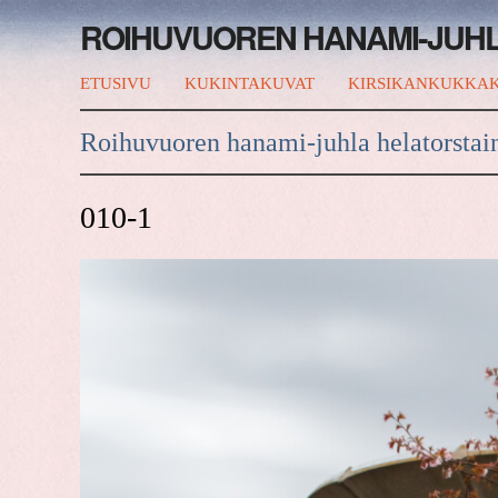
ROIHUVUOREN HANAMI-JUH
ETUSIVU
KUKINTAKUVAT
KIRSIKANKUKKAK
Roihuvuoren hanami-juhla helatorstai
010-1