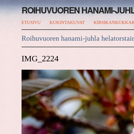
ROIHUVUOREN HANAMI-JUH
ETUSIVU
KUKINTAKUVAT
KIRSIKANKUKKAK
Roihuvuoren hanami-juhla helatorstai
IMG_2224