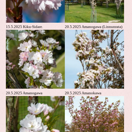
15.5.2025 Kiku-Sidare.
20.5.2025 Amanogawa (Linnunrata)
20.5.2025 Amanogawa
20.5.2025 Amanokawa