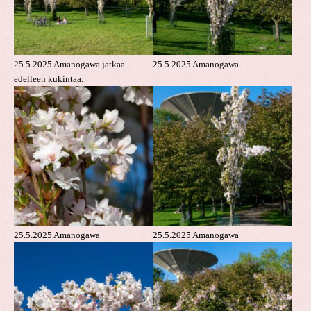
25.5.2025 Amanogawa jatkaa
25.5.2025 Amanogawa
edelleen kukintaa.
25.5.2025 Amanogawa
25.5.2025 Amanogawa