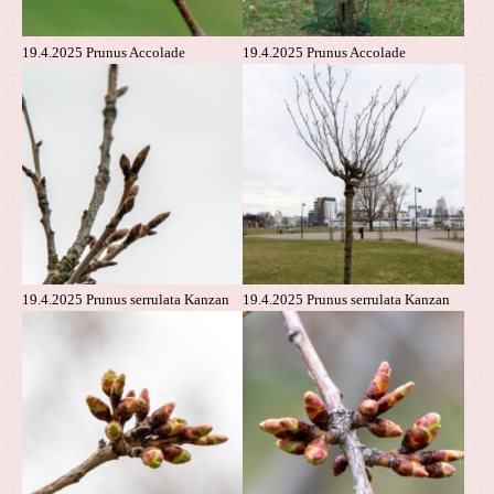
19.4.2025 Prunus Accolade
19.4.2025 Prunus Accolade
19.4.2025 Prunus serrulata Kanzan
19.4.2025 Prunus serrulata Kanzan