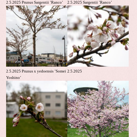
2.5.2025 Prunus Sargentii ’Ranco’
2.5.2025 Sargentii ’Ranco’
2.5.2025 Prunus x yedoensis ’Somei
2.5.2025
Yoshino’