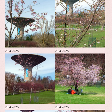
28.4.2025
28.4.2025
28.4.2025
28.4.2025