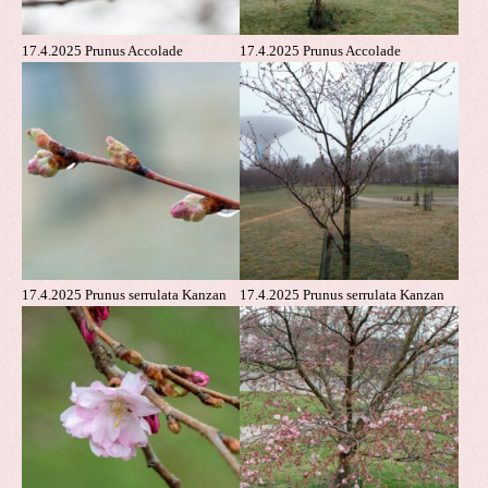
17.4.2025 Prunus Accolade
17.4.2025 Prunus Accolade
17.4.2025 Prunus serrulata Kanzan
17.4.2025 Prunus serrulata Kanzan