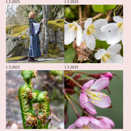
1.5.2025
1.5.2025
1.5.2025
1.5.2025