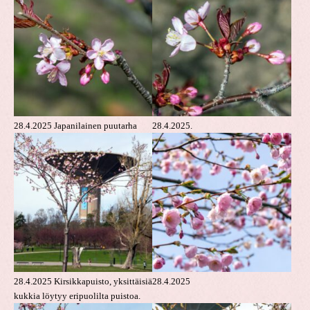
28.4.2025 Japanilainen puutarha
28.4.2025.
28.4.2025 Kirsikkapuisto, yksittäisiä
28.4.2025
kukkia löytyy eripuolilta puistoa.