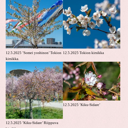
12.5.2025 ’Somei yoshinon’ Tokion
12.5.2025 Tokion kirsikka
kirsikka.
12.5.2025 ’Kiku-Sidare’
12.5.2025 ’Kiku-Sidare’ Riippuva