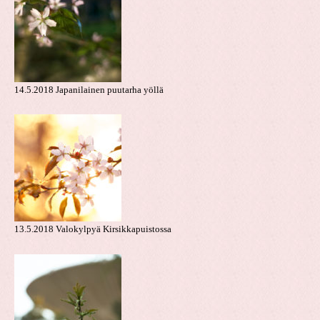
14.5.2018 Japanilainen puutarha yöllä
13.5.2018 Valokylpyä Kirsikkapuistossa