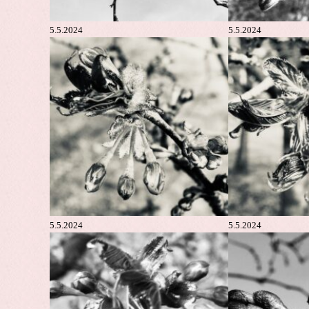
5.5.2024
5.5.2024
5.5.2024
5.5.2024