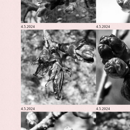
4.5.2024
4.5.2024
4.5.2024
4.5.2024