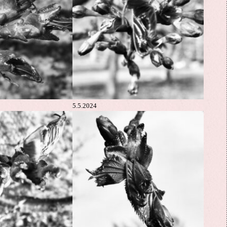
5.5.2024