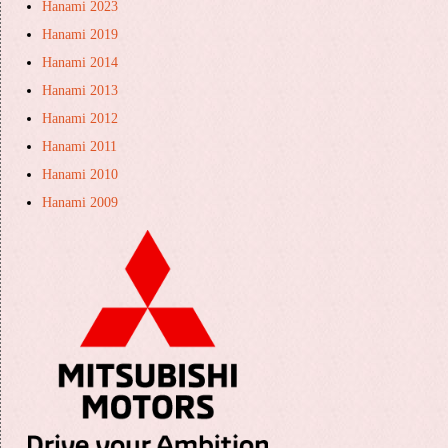
Hanami 2023
Hanami 2019
Hanami 2014
Hanami 2013
Hanami 2012
Hanami 2011
Hanami 2010
Hanami 2009