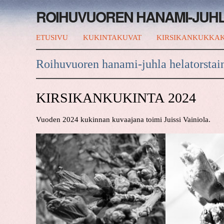
ROIHUVUOREN HANAMI-JUH
ETUSIVU
KUKINTAKUVAT
KIRSIKANKUKKAK
Roihuvuoren hanami-juhla helatorstai
KIRSIKANKUKINTA 2024
Vuoden 2024 kukinnan kuvaajana toimi Juissi Vainiola.