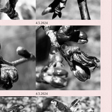
4.5.2024
4.5.2024