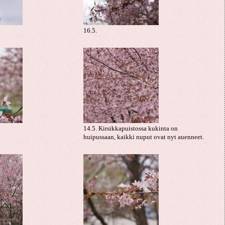
16.5.
14.5. Kirsikkapuistossa kukinta on
huipussaan, kaikki nuput ovat nyt auenneet.