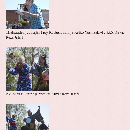
Tilaisuuden juontajat Troy Korjuslommi ja Keiko Yoshizaki-Tyrkkö. Kuva:
Reza Jafari
Aki Suzuki, Spirit ja Ystävät Kuva: Reza Jafari