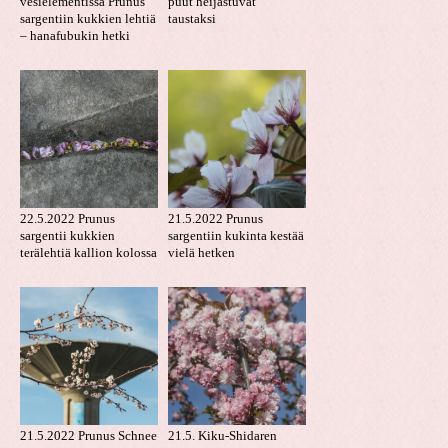
vesielementissä Prunus
puut heijastuvat
sargentiin kukkien lehtiä
taustaksi
– hanafubukin hetki
22.5.2022 Prunus
21.5.2022 Prunus
sargentii kukkien
sargentiin kukinta kestää
terälehtiä kallion kolossa
vielä hetken
21.5.2022 Prunus Schnee
21.5. Kiku-Shidaren