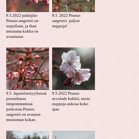
9.5.2022 päälajike
9.5. 2022 Prunus
Prunus sargentii on
sargentii: paljon
nupullaan, ja ihan
nuppuja!
muutama kukka on
avautunut.
9.5. Japanilaistyylisessä
9.5.2022 Prunus
puutarhassa
accolade kukkii, uusia
lämpimimmissä
nuppuja aukeaa koko
paikoissa Prunus
ajan
sargentii on avannut
muutaman kukan.