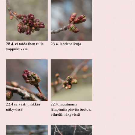
28.4. ei taida ihan tulla
28.4. lehdenalkuja
vappukukkia
22.4 selvästi pinkkiä
22.4. muutaman
näkyvissä!
lämpimän päivän tuotos:
vihreää näkyvissä