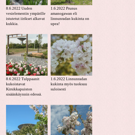
8.6.2022 Uuden
1.6.2022 Prunus
vesielementin ympärille
amanogawan eli
istutetut iirikset alkavat
linnunradan kukinta on
kukkia.
upea!
8.6.2022 Tulppaanit
1.6.2022 Linnunradan
kukoistavat
kukinta myös tuoksuu
Kirsikkapuiston
suloisesti
sisäänkäynnin edessä.