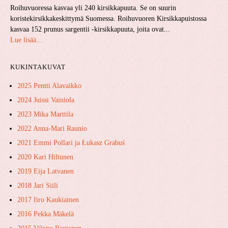
Roihuvuoressa kasvaa yli 240 kirsikkapuuta. Se on suurin
koristekirsikkakeskittymä Suomessa. Roihuvuoren Kirsikkapuistossa
kasvaa 152 prunus sargentii -kirsikkapuuta, joita ovat...
Lue lisää...
KUKINTAKUVAT
2025 Pentti Alavaikko
2024 Juissi Vainiola
2023 Mika Marttila
2022 Anna-Mari Raunio
2021 Emmi Pollari ja ​Łukasz ​Grabuś
2020 Kari Hiltunen
2019 Eija Latvanen
2018 Jari Siili
2017 Iiro Kaukiainen
2016 Pekka Mäkelä