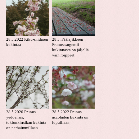
28.5.2022 Kiku-shidaren
28.5. Päälajikkeen
kukintaa
Prunus sargentii
kukinnasta on jäljellä
vain roippeet
28.5.2020 Prunus
28.5.2022 Prunus
yedoensis,
accoladen kukinta on
tokionkirrsikan kukinta
lopuillaan
on parhaimmillaan