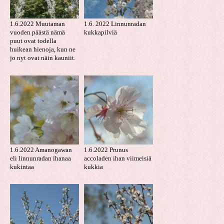
1.6.2022 Muutaman
1.6. 2022 Linnunradan
vuoden päästä nämä
kukkapilviä
puut ovat todella
huikean hienoja, kun ne
jo nyt ovat näin kauniit.
1.6.2022 Amanogawan
1.6.2022 Prunus
eli linnunradan ihanaa
accoladen ihan viimeisiä
kukintaa
kukkia