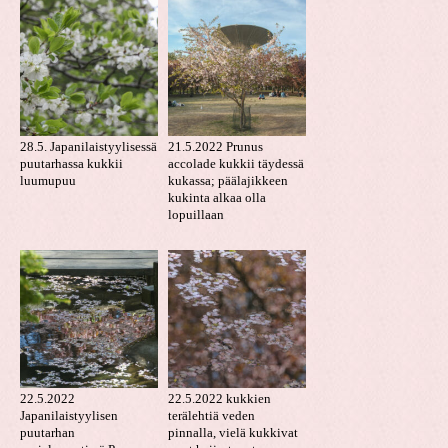
28.5. Japanilaistyylisessä
21.5.2022 Prunus
puutarhassa kukkii
accolade kukkii täydessä
luumupuu
kukassa; päälajikkeen
kukinta alkaa olla
lopuillaan
22.5.2022
22.5.2022 kukkien
Japanilaistyylisen
terälehtiä veden
puutarhan
pinnalla, vielä kukkivat