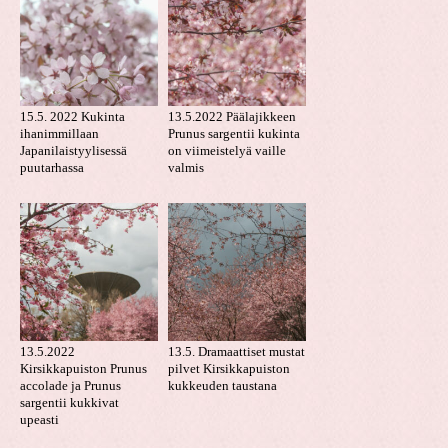
15.5. 2022 Kukinta
13.5.2022 Päälajikkeen
ihanimmillaan
Prunus sargentii kukinta
Japanilaistyylisessä
on viimeistelyä vaille
puutarhassa
valmis
13.5.2022
13.5. Dramaattiset mustat
Kirsikkapuiston Prunus
pilvet Kirsikkapuiston
accolade ja Prunus
kukkeuden taustana
sargentii kukkivat
upeasti