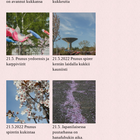
on avannut kukkansa
kukkeutta
21.5. Prunus yedoensis ja
21.5.2022 Prunus spirer
karppiviirit
kentän laidalla kukkii
kauniisti
21.5.2022 Prunus
21.5. Japanilaisessa
spirerin kukintaa
puutarhassa on
hanafubukin aika.