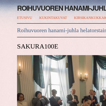
ROIHUVUOREN HANAMI-JUH
ETUSIVU
KUKINTAKUVAT
KIRSIKANKUKKAK
Roihuvuoren hanami-juhla helatorstai
SAKURA100E