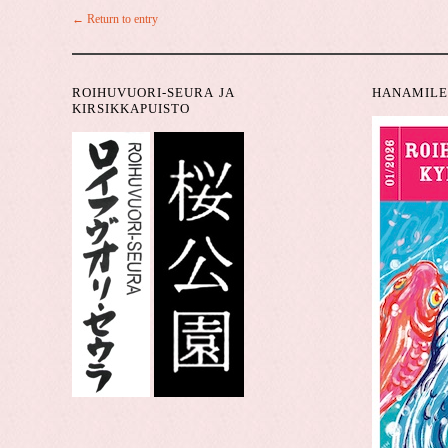
← Return to entry
ROIHUVUORI-SEURA JA
HANAMILE
KIRSIKKAPUISTO