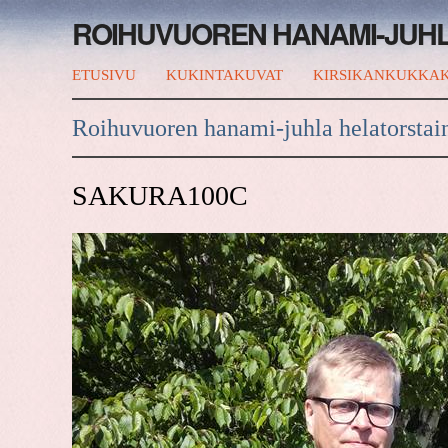
ROIHUVUOREN HANAMI-JUH
ETUSIVU
KUKINTAKUVAT
KIRSIKANKUKKAK
Roihuvuoren hanami-juhla helatorstai
SAKURA100C