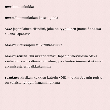
ume
luumunkukka
umemi
luumunkukan katselu juhla
sake
japanilainen riisiviini, joka on tyypillinen juoma
hanamin
aikana Japanissa
sakura
kirsikkapuu tai kirsikankukka
sakura-zensen
”
kirsikkarintama”,
Japanin televisiossa oleva
säätiedotuksen kaltainen ohjelma, joka kertoo
hanami
-kukinnan
alkamisesta eri paikkakunnilla
yozakura
kirsikan kukkien katselu yöllä – jotkin Japanin puistot
on valaistu lyhdyin hanamin-aikana