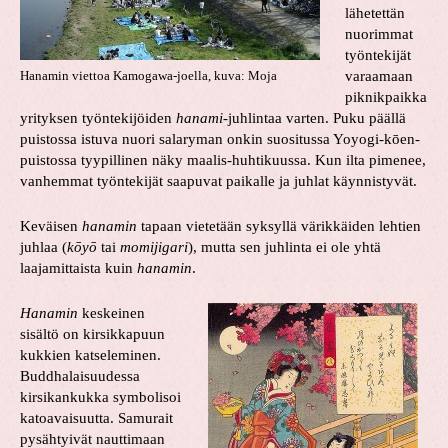
lähetettän
nuorimmat
työntekijät
varaamaan
Hanamin viettoa Kamogawa-joella, kuva: Moja
piknikpaikka
yrityksen työntekijöiden
hanami
-juhlintaa varten. Puku päällä
puistossa istuva nuori salaryman onkin suositussa Yoyogi-kōen-
puistossa tyypillinen näky maalis-huhtikuussa. Kun ilta pimenee,
vanhemmat työntekijät saapuvat paikalle ja juhlat käynnistyvät.
Keväisen
hanamin
tapaan vietetään syksyllä värikkäiden lehtien
juhlaa (
kōyō
tai
momijigari
), mutta sen juhlinta ei ole yhtä
laajamittaista kuin
hanamin
.
Hanamin
keskeinen
sisältö on kirsikkapuun
kukkien katseleminen.
Buddhalaisuudessa
kirsikankukka symbolisoi
katoavaisuutta. Samurait
pysähtyivät nauttimaan