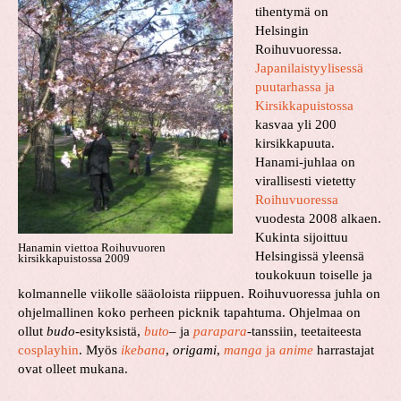
tihentymä on
Helsingin
Roihuvuoressa.
Japanilaistyylisessä
puutarhassa ja
Kirsikkapuistossa
kasvaa yli 200
kirsikkapuuta.
Hanami-juhlaa on
virallisesti vietetty
Roihuvuoressa
vuodesta 2008 alkaen.
Kukinta sijoittuu
Hanamin viettoa Roihuvuoren
Helsingissä yleensä
kirsikkapuistossa 2009
toukokuun toiselle ja
kolmannelle viikolle sääoloista riippuen. Roihuvuoressa juhla on
ohjelmallinen koko perheen picknik tapahtuma. Ohjelmaa on
ollut
budo
-esityksistä,
buto
– ja
parapara
-tanssiin, teetaiteesta
cosplayhin
. Myös
ikebana
,
origami
,
manga
ja
anime
harrastajat
ovat olleet mukana.