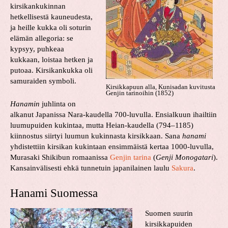
kirsikankukinnan
hetkellisestä kauneudesta,
ja heille kukka oli soturin
elämän allegoria: se
kypsyy, puhkeaa
kukkaan, loistaa hetken ja
putoaa. Kirsikankukka oli
samuraiden symboli.
Kirsikkapuun alla, Kunisadan kuvitusta
Genjin tarinoihin (1852)
Hanamin
juhlinta on
alkanut Japanissa Nara-kaudella 700-luvulla. Ensialkuun ihailtiin
luumupuiden kukintaa, mutta Heian-kaudella (794–1185)
kiinnostus siirtyi luumun kukinnasta kirsikkaan. Sana
hanami
yhdistettiin kirsikan kukintaan ensimmäistä kertaa 1000-luvulla,
Murasaki Shikibun romaanissa
Genjin tarina
(
Genji Monogatari
).
Kansainvälisesti ehkä tunnetuin japanilainen laulu
Sakura
.
Hanami Suomessa
Suomen suurin
kirsikkapuiden