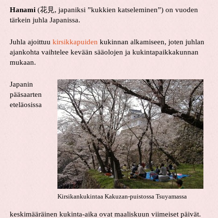
Hanami
(
花見
, japaniksi ”kukkien katseleminen”) on vuoden
tärkein juhla Japanissa.
Juhla ajoittuu
kirsikkapuiden
kukinnan alkamiseen, joten juhlan
ajankohta vaihtelee kevään sääolojen ja kukintapaikkakunnan
mukaan.
Japanin
pääsaarten
eteläosissa
Kirsikankukintaa Kakuzan-puistossa Tsuyamassa
keskimääräinen kukinta-aika ovat maaliskuun viimeiset päivät.