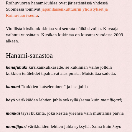
Roihuvuoren hanami-juhlaa ovat järjestämässä yhdessä
Suomessa toimivat
japanilaisenkulttuurin yhdistykset ja
Roihuvuori-seura
.
Virallista kirsikankukintaa voi seurata näiltä sivuilta. Kuvaaja
vaihtuu vuosittain. Kirsikan kukintaa on kuvattu vuodesta 2009
alkaen.
Hanami-sanastoa
hanafubuki
kirsikankukkasade, se kukinnan vaihe jolloin
kukkien terälehdet tipahtavat alas puista. Muistuttaa sadetta.
hanami
”kukkien katseleminen” ja itse juhla
kōyō
värikkäiden lehtien juhla syksyllä (sama kuin
momijigari
)
mankai
täysi kukinta, joka kestää yleensä vain muutamia päiviä
momijigari
värikkäiden lehtien juhla syksyllä. Sama kuin
kōyō