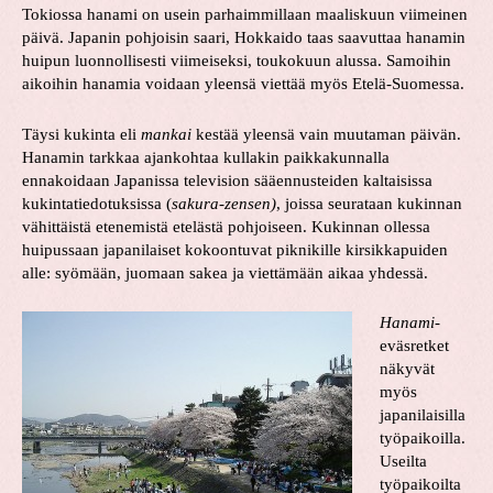
Tokiossa hanami on usein parhaimmillaan maaliskuun viimeinen
päivä. Japanin pohjoisin saari, Hokkaido taas saavuttaa hanamin
huipun luonnollisesti viimeiseksi, toukokuun alussa. Samoihin
aikoihin hanamia voidaan yleensä viettää myös Etelä-Suomessa.
Täysi kukinta eli
mankai
kestää yleensä vain muutaman päivän.
Hanamin tarkkaa ajankohtaa kullakin paikkakunnalla
ennakoidaan Japanissa television sääennusteiden kaltaisissa
kukintatiedotuksissa (
sakura-zensen)
, joissa seurataan kukinnan
vähittäistä etenemistä etelästä pohjoiseen. Kukinnan ollessa
huipussaan japanilaiset kokoontuvat piknikille kirsikkapuiden
alle: syömään, juomaan sakea ja viettämään aikaa yhdessä.
Hanami
-
eväsretket
näkyvät
myös
japanilaisilla
työpaikoilla.
Useilta
työpaikoilta