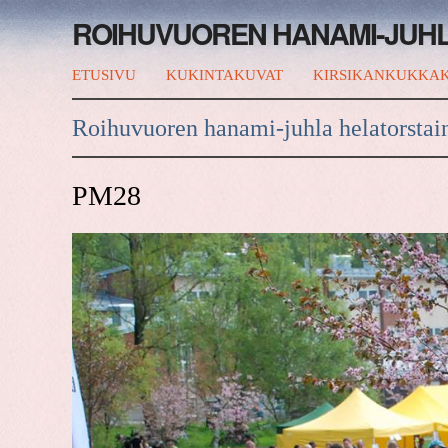
ROIHUVUOREN HANAMI-JUH
ETUSIVU
KUKINTAKUVAT
KIRSIKANKUKKAK
Roihuvuoren hanami-juhla helatorstai
PM28