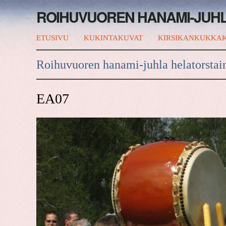
ROIHUVUOREN HANAMI-JUH
ETUSIVU
KUKINTAKUVAT
KIRSIKANKUKKAK
Roihuvuoren hanami-juhla helatorstai
EA07