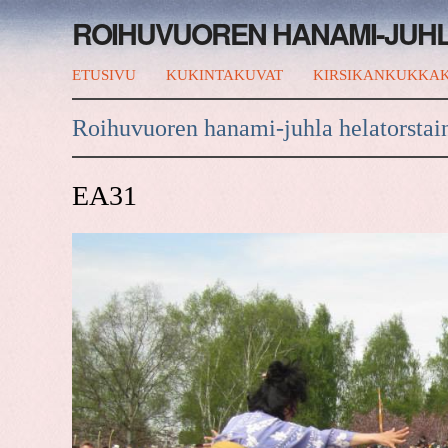
ROIHUVUOREN HANAMI-JUH
ETUSIVU
KUKINTAKUVAT
KIRSIKANKUKKAK
Roihuvuoren hanami-juhla helatorstai
EA31