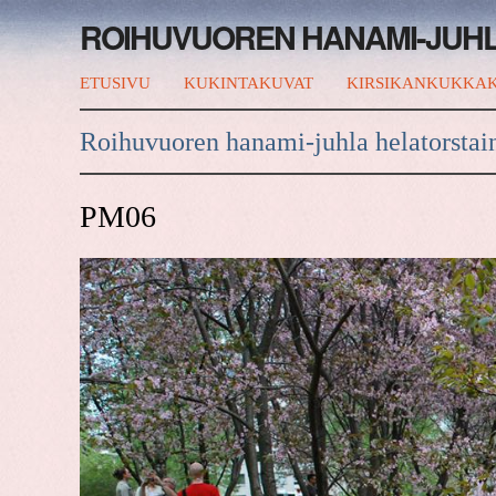
ROIHUVUOREN HANAMI-JUH
ETUSIVU
KUKINTAKUVAT
KIRSIKANKUKKAK
Roihuvuoren hanami-juhla helatorstai
PM06