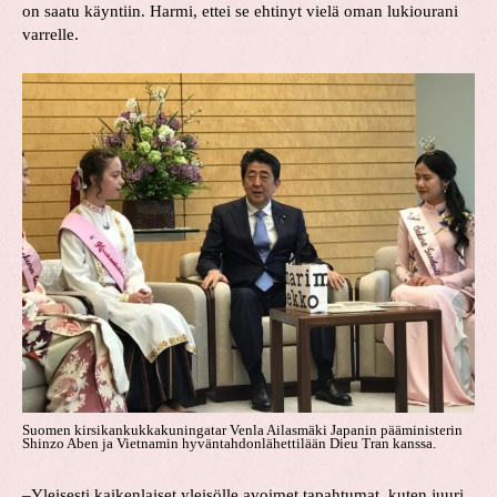
on saatu käyntiin. Harmi, ettei se ehtinyt vielä oman lukiourani
varrelle.
Suomen kirsikankukkakuningatar Venla Ailasmäki Japanin pääministerin
Shinzo Aben ja Vietnamin hyväntahdonlähettilään Dieu Tran kanssa.
–Yleisesti kaikenlaiset yleisölle avoimet tapahtumat, kuten juuri