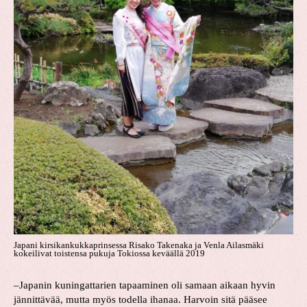
Japani kirsikankukkaprinsessa Risako Takenaka ja Venla Ailasmäki
kokeilivat toistensa pukuja Tokiossa keväällä 2019
–Japanin kuningattarien tapaaminen oli samaan aikaan hyvin
jännittävää, mutta myös todella ihanaa. Harvoin sitä pääsee