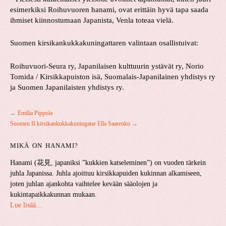
esimerkiksi Roihuvuoren hanami, ovat erittäin hyvä tapa saada
ihmiset kiinnostumaan Japanista, Venla toteaa vielä.
Suomen kirsikankukkakuningattaren valintaan osallistuivat:
Roihuvuori-Seura ry, Japanilaisen kulttuurin ystävät ry, Norio
Tomida / Kirsikkapuiston isä, Suomalais-Japanilainen yhdistys ry
ja Suomen Japanilaisten yhdistys ry.
←
Emilia Pippola
Suomen II kirsikankukkakuningatar Ella Saarenko
→
MIKÄ ON HANAMI?
Hanami (花見, japaniksi ”kukkien katseleminen”) on vuoden tärkein
juhla Japanissa. Juhla ajoittuu kirsikkapuiden kukinnan alkamiseen,
joten juhlan ajankohta vaihtelee kevään sääolojen ja
kukintapaikkakunnan mukaan.
Lue lisää...