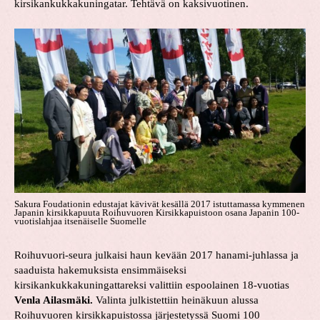
kirsikankukkakuningatar. Tehtävä on kaksivuotinen.
Sakura Foudationin edustajat kävivät kesällä 2017 istuttamassa kymmenen
Japanin kirsikkapuuta Roihuvuoren Kirsikkapuistoon osana Japanin 100-
vuotislahjaa itsenäiselle Suomelle
Roihuvuori-seura julkaisi haun kevään 2017 hanami-juhlassa ja
saaduista hakemuksista ensimmäiseksi
kirsikankukkakuningattareksi valittiin espoolainen 18-vuotias
Venla Ailasmäki.
Valinta julkistettiin heinäkuun alussa
Roihuvuoren kirsikkapuistossa järjestetyssä Suomi 100