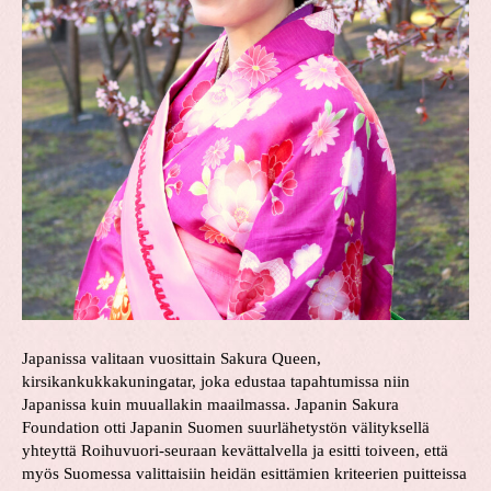
Japanissa valitaan vuosittain Sakura Queen,
kirsikankukkakuningatar, joka edustaa tapahtumissa niin
Japanissa kuin muuallakin maailmassa. Japanin Sakura
Foundation otti Japanin Suomen suurlähetystön välityksellä
yhteyttä Roihuvuori-seuraan kevättalvella ja esitti toiveen, että
myös Suomessa valittaisiin heidän esittämien kriteerien puitteissa