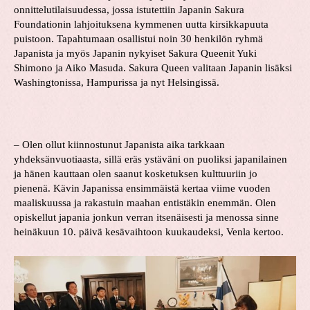
onnittelutilaisuudessa, jossa istutettiin Japanin Sakura
Foundationin lahjoituksena kymmenen uutta kirsikkapuuta
puistoon. Tapahtumaan osallistui noin 30 henkilön ryhmä
Japanista ja myös Japanin nykyiset Sakura Queenit Yuki
Shimono ja Aiko Masuda. Sakura Queen valitaan Japanin lisäksi
Washingtonissa, Hampurissa ja nyt Helsingissä.
– Olen ollut kiinnostunut Japanista aika tarkkaan
yhdeksänvuotiaasta, sillä eräs ystäväni on puoliksi japanilainen
ja hänen kauttaan olen saanut kosketuksen kulttuuriin jo
pienenä. Kävin Japanissa ensimmäistä kertaa viime vuoden
maaliskuussa ja rakastuin maahan entistäkin enemmän. Olen
opiskellut japania jonkun verran itsenäisesti ja menossa sinne
heinäkuun 10. päivä kesävaihtoon kuukaudeksi, Venla kertoo.