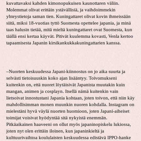
kuvattavaksi kahden kimonopukuisen kaunottaren väliin.
Molemmat olivat erittäin ystävällisiä, ja vaihdoimmekin
yhteystietoja saman tien. Kuningattaret olivat kovin ihmeissään
siitä, miksi 18-vuotias tyttö Suomesta opettelee japania, ja minä
taas halusin tietää, mitä mieltä kuningattaret ovat Suomesta, kun
täällä ensi kertaa käyvät. Pitivät kuulemma kovasti, Venla kertoo
tapaamisesta Japanin kirsikankukkakuningattarien kanssa.
–Nuorten keskuudessa Japani-kiinnostus on jo aika suurta ja
selvästi tietoisuuskin koko ajan lisääntyy. Toivomukseni
kuitenkin on, että nuoret löytäisivät Japanista muutakin kuin
mangan, animen ja cosplayn. Itsellä nämä kuitenkin vain
lietsoivat innostustani Japania kohtaan, joten toivon, että niin käy
mahdollisimman monen muunkin nuoren kohdalla. Instagram on
mielestäni hyvä väylä nuorten huomioon, joten Japani-aiheiset
toimijat voisivat hyödyntää sitä nykyistä enemmän.
Pitkäaikainen haaveeni on ollut myös japaninopiskelu lukiossa,
joten nyt olen erittäin iloinen, kun japaninkieltä ja
kulttuurivaihtoa koululaisten keskuudessa edistävä IPPO-hanke