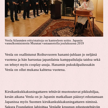
Venla Ailasmäen erityistaitoja on kanteeleen soitto. Japanin
varaulkoministerin Muratan vastaanotolla joulukuussa 2019
Venla on osallistunut Roihuvuoren hanami-juhlaan jo neljänä
vuotena ja hän harrastaa japanilaista kamppailulajia taidoa sekä
on tehnyt myös cosplay-asuja. Hanamin pukukilpailussakin
Venla on ollut mukana kahtena vuotena.
Kirsikankukkakuningattaren tehtävät muotoutuvat pikkuhiljaa,
kesän aikana Venla on jo Japanin matkallaan päässyt edustamaan
Japanissa myös Suomen kirsikankukkakuningattaren nimissä.
Sakura Foundation lahjoittaa Venlalle kruunun edustustehtäviin