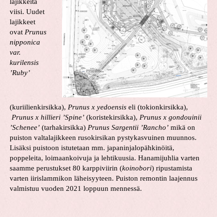
lajikkeita
viisi. Uudet
lajikkeet
ovat
Prunus
nipponica
var.
kurilensis
’Ruby’
(kuriilienkirsikka),
Prunus x yedoensis
eli (tokionkirsikka),
Prunus x hillieri ’Spine’
(koristekirsikka),
Prunus x gondouinii
’Schenee’
(tarhakirsikka)
Prunus Sargentii ’Rancho’
mikä on
puiston valtalajikkeen rusokirsikan pystykasvuinen muunnos.
Lisäksi puistoon istutetaan mm. japaninjalopähkinöitä,
poppeleita, loimaankoivuja ja lehtikuusia. Hanamijuhlia varten
saamme perustukset 80 karppiviirin (
koinobori
) ripustamista
varten iirislammikon läheisyyteen. Puiston remontin laajennus
valmistuu vuoden 2021 loppuun mennessä.