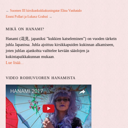
←
Suomen III kirsikankukkakuningatar Elina Vanhatalo
Emmi Pollari ja Łukasz Grabuś
→
MIKÄ ON HANAMI?
Hanami (花見, japaniksi ”kukkien katseleminen”) on vuoden tärkein
juhla Japanissa. Juhla ajoittuu kirsikkapuiden kukinnan alkamiseen,
joten juhlan ajankohta vaihtelee kevään sääolojen ja
kukintapaikkakunnan mukaan.
Lue lisää...
VIDEO ROIHUVUOREN HANAMISTA