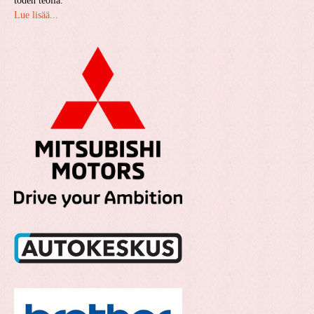
toden teolla.
Lue lisää...