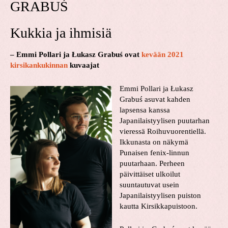
GRABUŚ
Kukkia ja ihmisiä
– Emmi Pollari ja Łukasz Grabuś ovat
kevään 2021
kirsikankukinnan
kuvaajat
Emmi Pollari ja Łukasz
Grabuś asuvat kahden
lapsensa kanssa
Japanilaistyylisen puutarhan
vieressä Roihuvuorentiellä.
Ikkunasta on näkymä
Punaisen fenix-linnun
puutarhaan. Perheen
päivittäiset ulkoilut
suuntautuvat usein
Japanilaistyylisen puiston
kautta Kirsikkapuistoon.