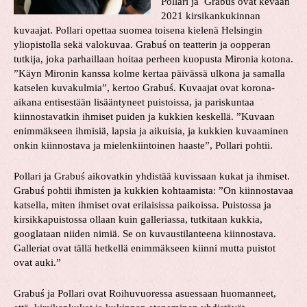
Pollari ja Grabuś ovat kevään
2021 kirsikankukinnan
kuvaajat. Pollari opettaa suomea toisena kielenä Helsingin
yliopistolla sekä valokuvaa. Grabuś on teatterin ja oopperan
tutkija, joka parhaillaan hoitaa perheen kuopusta Mironia kotona.
”Käyn Mironin kanssa kolme kertaa päivässä ulkona ja samalla
katselen kuvakulmia”, kertoo Grabuś. Kuvaajat ovat korona-
aikana entisestään lisääntyneet puistoissa, ja pariskuntaa
kiinnostavatkin ihmiset puiden ja kukkien keskellä. ”Kuvaan
enimmäkseen ihmisiä, lapsia ja aikuisia, ja kukkien kuvaaminen
onkin kiinnostava ja mielenkiintoinen haaste”, Pollari pohtii.
Pollari ja Grabuś aikovatkin yhdistää kuvissaan kukat ja ihmiset.
Grabuś pohtii ihmisten ja kukkien kohtaamista: ”On kiinnostavaa
katsella, miten ihmiset ovat erilaisissa paikoissa. Puistossa ja
kirsikkapuistossa ollaan kuin galleriassa, tutkitaan kukkia,
googlataan niiden nimiä. Se on kuvaustilanteena kiinnostava.
Galleriat ovat tällä hetkellä enimmäkseen kiinni mutta puistot
ovat auki.”
Grabuś ja Pollari ovat Roihuvuoressa asuessaan huomanneet,