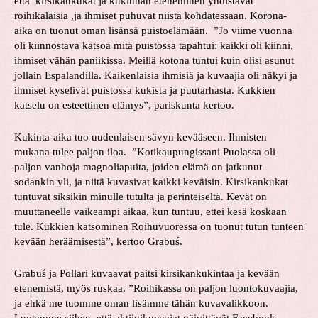
että kirsikankukat ja kukinnan eteneminen yhdistävät
roihikalaisia ,ja ihmiset puhuvat niistä kohdatessaan. Korona-
aika on tuonut oman lisänsä puistoelämään. ”Jo viime vuonna
oli kiinnostava katsoa mitä puistossa tapahtui: kaikki oli kiinni,
ihmiset vähän paniikissa. Meillä kotona tuntui kuin olisi asunut
jollain Espalandilla. Kaikenlaisia ihmisiä ja kuvaajia oli näkyi ja
ihmiset kyselivät puistossa kukista ja puutarhasta. Kukkien
katselu on esteettinen elämys”, pariskunta kertoo.
Kukinta-aika tuo uudenlaisen sävyn kevääseen. Ihmisten
mukana tulee paljon iloa. ”Kotikaupungissani Puolassa oli
paljon vanhoja magnoliapuita, joiden elämä on jatkunut
sodankin yli, ja niitä kuvasivat kaikki keväisin. Kirsikankukat
tuntuvat siksikin minulle tutulta ja perinteiseltä. Kevät on
muuttaneelle vaikeampi aikaa, kun tuntuu, ettei kesä koskaan
tule. Kukkien katsominen Roihuvuoressa on tuonut tutun tunteen
kevään heräämisestä”, kertoo Grabuś.
Grabuś ja Pollari kuvaavat paitsi kirsikankukintaa ja kevään
etenemistä, myös ruskaa. ”Roihikassa on paljon luontokuvaajia,
ja ehkä me tuomme oman lisämme tähän kuvavalikkoon.