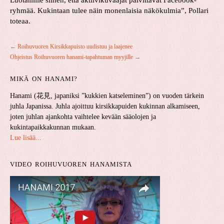
Luotamme siihen, että aktiivikuvaajat päivittävät Facebook-
ryhmää. Kukintaan tulee näin monenlaisia näkökulmia”, Pollari
toteaa.
←
Roihuvuoren Kirsikkapuisto uudistuu ja laajenee
Ohjeistus Roihuvuoren hanami-tapahtuman myyjille
→
MIKÄ ON HANAMI?
Hanami (花見, japaniksi ”kukkien katseleminen”) on vuoden tärkein
juhla Japanissa. Juhla ajoittuu kirsikkapuiden kukinnan alkamiseen,
joten juhlan ajankohta vaihtelee kevään sääolojen ja
kukintapaikkakunnan mukaan.
Lue lisää...
VIDEO ROIHUVUOREN HANAMISTA