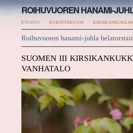
ROIHUVUOREN HANAMI-JUH
ETUSIVU
KUKINTAKUVAT
KIRSIKANKUKKAK
Roihuvuoren hanami-juhla helatorstai
SUOMEN III KIRSIKANKUK
VANHATALO