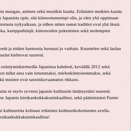
sin mangan, animen sekä musiikin kautta. Erilaisten mutkien kautta
 Japanista opin, sitä kiinnostuneempi olin, ja olen yhä oppimaan
istoriasta nykyaikaan, ja siihen miten samat traditiot ovat yhä läsnä.
ruoka, kamppailulajit, kimonoiden pukeminen sekä molempien
mentit ja niiden harmonia hurmasi jo varhain. Kuuntelen sekä laulan
aulut kiehtovat suuresti.
esiintymiskiertueilla Japanissa kahdesti, keväällä 2012 sekä
on tullut aina vain tutummaksi, mielenkiintoisemmaksi, sekä
ekä muistot ovat sanoinkuvaamaton rikkaus.
tta se myös syvensi japanin kulttuurin tietämystäni suuresti.
e Japanin kirsikankukkakuninkaalliset, sekä pääministeri Fumio
kulttuureita kohtaan erilaisten kulttuurikokemusten avulla.
irsikankukkakuninkaallisia!