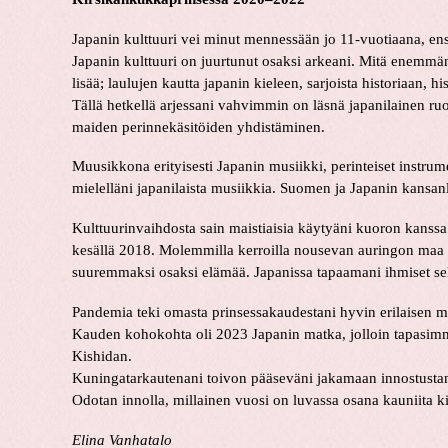
Japanin kulttuuri vei minut mennessään jo 11-vuotiaana, en
Japanin kulttuuri on juurtunut osaksi arkeani. Mitä enemmän
lisää; laulujen kautta japanin kieleen, sarjoista historiaan, h
Tällä hetkellä arjessani vahvimmin on läsnä japanilainen 
maiden perinnekäsitöiden yhdistäminen.
Muusikkona erityisesti Japanin musiikki, perinteiset instru
mielelläni japanilaista musiikkia. Suomen ja Japanin kansanl
Kulttuurinvaihdosta sain maistiaisia käytyäni kuoron kanssa 
kesällä 2018. Molemmilla kerroilla nousevan auringon maa 
suuremmaksi osaksi elämää. Japanissa tapaamani ihmiset s
Pandemia teki omasta prinsessakaudestani hyvin erilaisen mu
Kauden kohokohta oli 2023 Japanin matka, jolloin tapasimm
Kishidan.
Kuningatarkautenani toivon pääseväni jakamaan innostustani 
Odotan innolla, millainen vuosi on luvassa osana kauniita k
Elina Vanhatalo