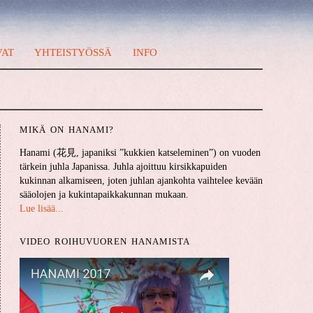
VAT
YHTEISTYÖSSÄ
INFO
MIKÄ ON HANAMI?
Hanami (花見, japaniksi ”kukkien katseleminen”) on vuoden
tärkein juhla Japanissa. Juhla ajoittuu kirsikkapuiden
kukinnan alkamiseen, joten juhlan ajankohta vaihtelee kevään
sääolojen ja kukintapaikkakunnan mukaan.
Lue lisää...
VIDEO ROIHUVUOREN HANAMISTA