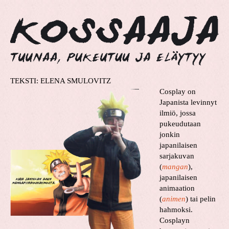
TEKSTI: ELENA SMULOVITZ
Cosplay on
Japanista levinnyt
ilmiö, jossa
pukeudutaan
jonkin
japanilaisen
sarjakuvan
(
mangan
),
japanilaisen
animaation
(
animen
) tai pelin
hahmoksi.
Cosplayn