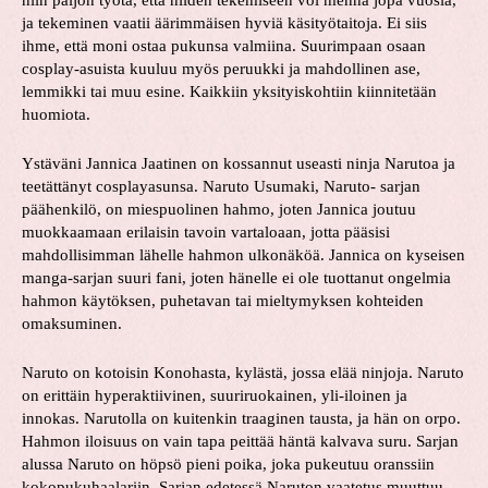
niin paljon työtä, että niiden tekemiseen voi mennä jopa vuosia,
ja tekeminen vaatii äärimmäisen hyviä käsityötaitoja. Ei siis
ihme, että moni ostaa pukunsa valmiina. Suurimpaan osaan
cosplay-asuista kuuluu myös peruukki ja mahdollinen ase,
lemmikki tai muu esine. Kaikkiin yksityiskohtiin kiinnitetään
huomiota.
Ystäväni Jannica Jaatinen on kossannut useasti ninja Narutoa ja
teetättänyt cosplayasunsa. Naruto Usumaki, Naruto- sarjan
päähenkilö, on miespuolinen hahmo, joten Jannica joutuu
muokkaamaan erilaisin tavoin vartaloaan, jotta pääsisi
mahdollisimman lähelle hahmon ulkonäköä. Jannica on kyseisen
manga-sarjan suuri fani, joten hänelle ei ole tuottanut ongelmia
hahmon käytöksen, puhetavan tai mieltymyksen kohteiden
omaksuminen.
Naruto on kotoisin Konohasta, kylästä, jossa elää ninjoja. Naruto
on erittäin hyperaktiivinen, suuriruokainen, yli-iloinen ja
innokas. Narutolla on kuitenkin traaginen tausta, ja hän on orpo.
Hahmon iloisuus on vain tapa peittää häntä kalvava suru. Sarjan
alussa Naruto on höpsö pieni poika, joka pukeutuu oranssiin
kokopukuhaalariin. Sarjan edetessä Naruton vaatetus muuttuu