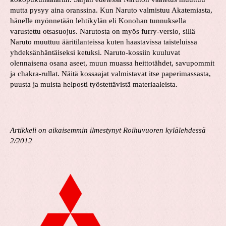
mutta pysyy aina oranssina. Kun Naruto valmistuu Akatemiasta,
hänelle myönnetään lehtikylän eli Konohan tunnuksella
varustettu otsasuojus. Narutosta on myös furry-versio, sillä
Naruto muuttuu ääritilanteissa kuten haastavissa taisteluissa
yhdeksänhäntäiseksi ketuksi. Naruto-kossiin kuuluvat
olennaisena osana aseet, muun muassa heittotähdet, savupommit
ja chakra-rullat. Näitä kossaajat valmistavat itse paperimassasta,
puusta ja muista helposti työstettävistä materiaaleista.
Artikkeli on aikaisemmin ilmestynyt Roihuvuoren kylälehdessä
2/2012