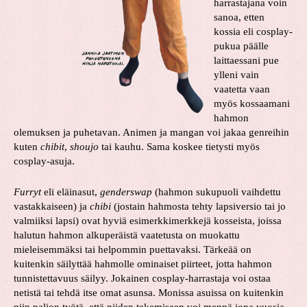
harrastajana voin
sanoa, etten
kossia eli cosplay-
pukua päälle
laittaessani pue
ylleni vain
vaatetta vaan
myös kossaamani
hahmon
olemuksen ja puhetavan. Animen ja mangan voi jakaa genreihin
kuten
chibit
,
shoujo
tai kauhu. Sama koskee tietysti myös
cosplay-asuja.
Furryt
eli eläinasut,
genderswap
(hahmon sukupuoli vaihdettu
vastakkaiseen) ja
chibi
(jostain hahmosta tehty lapsiversio tai jo
valmiiksi lapsi) ovat hyviä esimerkkimerkkejä kosseista, joissa
halutun hahmon alkuperäistä vaatetusta on muokattu
mieleisemmäksi tai helpommin puettavaksi. Tärkeää on
kuitenkin säilyttää hahmolle ominaiset piirteet, jotta hahmon
tunnistettavuus säilyy. Jokainen cosplay-harrastaja voi ostaa
netistä tai tehdä itse omat asunsa. Monissa asuissa on kuitenkin