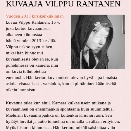
KUVAAJA VILPPU RANTANEN
Vuoden 2015 kirsikankukinnan
kuvaa Vilppu Rantanen, 15 v,
joka kertoo kuvaamisen
alkaneen kiinnostaa
häntä vuoden 2013 kesällä.
Vilppu uskoo syyn siihen,
miksi hän kiinnostui
kuvaamisesta olevan se, kun
puhelimessa on kamera, niin
on kuvia tullut otettua
enemmän. Hän kertoo kuvaamisen olevan hyvä tapa ilmaista
asioita visuaalisesti, varsinkin, kun ei piirtäminenkään itseltä
oikein luonnistu.
Kuvattua tulee kun ehtii. Kamera kulkee usein mukana ja
kuvaaminen on enemmänkin spontaania kuin suunniteltua.
Mieluisin kuvaamispaikka on kuitenkin Kruunuvuori. Sen
hylätyt huvilat ja autio tunnelma on omalla tavallaan erityinen.
Myös historia kiinnostaa. Hän kertoo, mikäli saisi ottaa vain