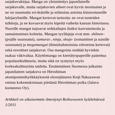
sarjakuvakirjaa. Manga on yleisnimitys japanilaiselle
sarjakuvalle, mutta sarjakuvien aiheet ovat hyvin moninaiset ja
ne on suunnattu eri-ikäisille ja erilaisista asioista kiinnostuneille
lukijaryhmille. Mangat kertovat tarinoita: ne ovat tunteiden
tulkkeja, ja ne kuvaavat myös kipeitä vaiheita kansan historiassa.
Nuorille mangat tarjoavat seikkailujen lisäksi kasvutarinoita ja
samaistumisen kohteita. Mangan tyylilajeja ovat mm.
shõnen
–
(pojille suunnatut),
samurai
-,
ninja
,
shojo-
(romanttiset ja naisille
suunnatut) ja
megamangat
(ihmishahmoisista roboteista kertovat)
sekä eroottiset sarjakuvat. Osa mangoista sisältää hyvinkin
raakaa väkivaltaa. Käyttömanga on kierrätyspaperille painettua
populaarikulttuuria, mutta siitä on syntynyt myös
korkeakulttuurista taidetta. Ensimmäinen Suomessa julkaistu
japanilainen sarjakuva on Hiroshiman
atomipommihyökkäyksestä eloonjääneen Keiji Nakazawan
omista kokemuksistaan piirtämä Hiroshiman poika (Jalava
kustannus Oy).
Artikkeli on aikaisemmin ilmestynyt Roihuvuoren kylälehdessä
1/2011